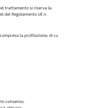
el trattamento si riserva la
rt. 46 del Regolamento UE n.
ompresa la profilazione, di cu
cito consenso.
rrà attivare.