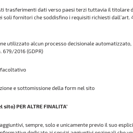
rasferimenti dati verso paesi terzi tuttavia il titolare d
dei soli fornitori che soddisfino i requisiti richiesti dall’a
 utilizzato alcun processo decisionale automatizzato, c
 n. 679/2016 (GDPR)
facoltativo
zione e sottomissione della form nel sito
 sito) PER ALTRE FINALITA’
 aggiuntivi, sempre, solo e unicamente previo il suo espli
nformative dedicate ai servizi aggiuntivi opzionali che vo