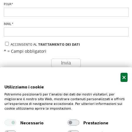
P.IVA
*
MAIL
*
ACCONSENTO AL
TRATTAMENTO DEI DATI
* = Campi obbligatori
INFO
Utilizziamo i cookie
Privacy
Potremmo posizionarli per l'analisi dei dati dei nostri visitatori, per
migliorare il nostro sito Web, mostrare contenuti personalizzati e offrirti
un'esperienza di navigazione eccezionale. Per ulteriori informazioni sui
cookie utilizziamo aprire le impostazioni.
Piacentina S.r.l.
Strada Provinciale per Podenzano 10, 29027 San Polo di
Necessario
Prestazione
Podenzano (PC)
Reg. Impr. di Piacenza - C.F. - P.IVA 01382560330